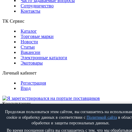
Часто задаваемые вопросы
Сотрудничество
Контакты
ТК Сервис
Каталог
Торговые марки
Новости
Статьи
Вакансии
Электронные каталоги
Экотовары
Личный кабинет
Регистрация
Вход
Консультации
Обратная связь
Продолжая пользоваться этим сайтом, вы соглашаетесь на использова
Позвонить
+7 (495) 988-07-08
cookie и обработку данных в соответствии с
Политикой сайта
в облас
Написать
info@proff-comfort.ru
обработки и защиты персональных данных.
Во время посещения сайта вы соглашаетесь с тем, что мы обрабатыва