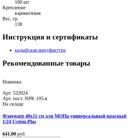
100 шт
Крепление
карман/язык
Вес, гр.
138
Инструкция и сертификаты
кадыйская мануфактура
Рекомендованные товары
Новинка
Арт. 522024
Арт. пост. NPK 195-к
На складе
Флаундер 40х11 см для МОПа универсальный красный
1/24 Uctem-Plas
641.00
руб