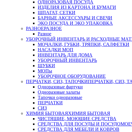
ОДНОРАЗОВАЯ ПОСУДА
ИЗДЕЛИЯ ИЗ КАРТОНА И БУМАГИ
ШПАГАТ, СЕТКИ
БАРНЫЕ АКСЕССУАРЫ И СВЕЧИ
ЭКО ПОСУДА И ЭКО УПАКОВКА
РАЗНОЕ
РАЗНОЕ
Разное
УБОРОЧНЫЙ ИНВЕНТАРЬ И РАСХОДНЫЕ МАТ
МОЧАЛКИ, ГУБКИ, ТРЯПКИ, САЛФЕТКИ
НАСАДКИ МОП
ИНВЕНТАРЬ ДЛЯ ДОМА
УБОРОЧНЫЙ ИНВЕНТАРЬ
ШУБКИ
МОПы
УБОРОЧНОЕ ОБОРУДОВАНИЕ
ПЕРЧАТКИ, СИЗ, ТАПОЧКИ
ПЕРЧАТКИ, СИЗ, 
Одноразовые фартуки
Одноразовые халаты
Тапочки одноразовые
ПЕРЧАТКИ
СИЗ
ХИМИЯ БЫТОВАЯ
ХИМИЯ БЫТОВАЯ
ЧИСТЯЩИЕ, МОЮЩИЕ СРЕДСТВА
СРЕДСТВА ДЛЯ ПОСУДЫ И ПОСУДОМО
СРЕДСТВА ДЛЯ МЕБЕЛИ И КОВРОВ