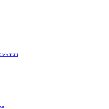
ЫХ МАШИН
тов