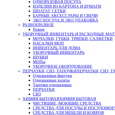
ОДНОРАЗОВАЯ ПОСУДА
ИЗДЕЛИЯ ИЗ КАРТОНА И БУМАГИ
ШПАГАТ, СЕТКИ
БАРНЫЕ АКСЕССУАРЫ И СВЕЧИ
ЭКО ПОСУДА И ЭКО УПАКОВКА
РАЗНОЕ
РАЗНОЕ
Разное
УБОРОЧНЫЙ ИНВЕНТАРЬ И РАСХОДНЫЕ МАТ
МОЧАЛКИ, ГУБКИ, ТРЯПКИ, САЛФЕТКИ
НАСАДКИ МОП
ИНВЕНТАРЬ ДЛЯ ДОМА
УБОРОЧНЫЙ ИНВЕНТАРЬ
ШУБКИ
МОПы
УБОРОЧНОЕ ОБОРУДОВАНИЕ
ПЕРЧАТКИ, СИЗ, ТАПОЧКИ
ПЕРЧАТКИ, СИЗ, 
Одноразовые фартуки
Одноразовые халаты
Тапочки одноразовые
ПЕРЧАТКИ
СИЗ
ХИМИЯ БЫТОВАЯ
ХИМИЯ БЫТОВАЯ
ЧИСТЯЩИЕ, МОЮЩИЕ СРЕДСТВА
СРЕДСТВА ДЛЯ ПОСУДЫ И ПОСУДОМО
СРЕДСТВА ДЛЯ МЕБЕЛИ И КОВРОВ