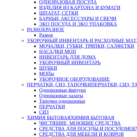
ОДНОРАЗОВАЯ ПОСУДА
ИЗДЕЛИЯ ИЗ КАРТОНА И БУМАГИ
ШПАГАТ, СЕТКИ
БАРНЫЕ АКСЕССУАРЫ И СВЕЧИ
ЭКО ПОСУДА И ЭКО УПАКОВКА
РАЗНОЕ
РАЗНОЕ
Разное
УБОРОЧНЫЙ ИНВЕНТАРЬ И РАСХОДНЫЕ МАТ
МОЧАЛКИ, ГУБКИ, ТРЯПКИ, САЛФЕТКИ
НАСАДКИ МОП
ИНВЕНТАРЬ ДЛЯ ДОМА
УБОРОЧНЫЙ ИНВЕНТАРЬ
ШУБКИ
МОПы
УБОРОЧНОЕ ОБОРУДОВАНИЕ
ПЕРЧАТКИ, СИЗ, ТАПОЧКИ
ПЕРЧАТКИ, СИЗ, 
Одноразовые фартуки
Одноразовые халаты
Тапочки одноразовые
ПЕРЧАТКИ
СИЗ
ХИМИЯ БЫТОВАЯ
ХИМИЯ БЫТОВАЯ
ЧИСТЯЩИЕ, МОЮЩИЕ СРЕДСТВА
СРЕДСТВА ДЛЯ ПОСУДЫ И ПОСУДОМО
СРЕДСТВА ДЛЯ МЕБЕЛИ И КОВРОВ