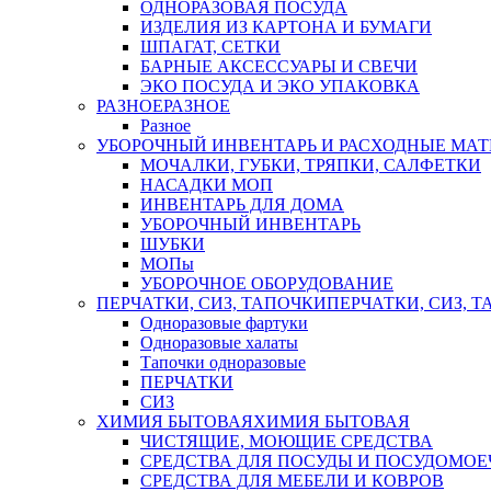
ОДНОРАЗОВАЯ ПОСУДА
ИЗДЕЛИЯ ИЗ КАРТОНА И БУМАГИ
ШПАГАТ, СЕТКИ
БАРНЫЕ АКСЕССУАРЫ И СВЕЧИ
ЭКО ПОСУДА И ЭКО УПАКОВКА
РАЗНОЕ
РАЗНОЕ
Разное
УБОРОЧНЫЙ ИНВЕНТАРЬ И РАСХОДНЫЕ МАТ
МОЧАЛКИ, ГУБКИ, ТРЯПКИ, САЛФЕТКИ
НАСАДКИ МОП
ИНВЕНТАРЬ ДЛЯ ДОМА
УБОРОЧНЫЙ ИНВЕНТАРЬ
ШУБКИ
МОПы
УБОРОЧНОЕ ОБОРУДОВАНИЕ
ПЕРЧАТКИ, СИЗ, ТАПОЧКИ
ПЕРЧАТКИ, СИЗ, 
Одноразовые фартуки
Одноразовые халаты
Тапочки одноразовые
ПЕРЧАТКИ
СИЗ
ХИМИЯ БЫТОВАЯ
ХИМИЯ БЫТОВАЯ
ЧИСТЯЩИЕ, МОЮЩИЕ СРЕДСТВА
СРЕДСТВА ДЛЯ ПОСУДЫ И ПОСУДОМО
СРЕДСТВА ДЛЯ МЕБЕЛИ И КОВРОВ