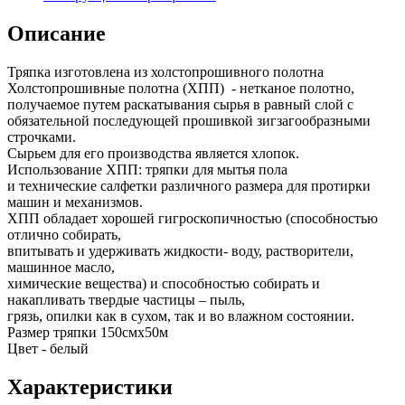
Описание
Тряпка изготовлена из холстопрошивного полотна
Холстопрошивные полотна (ХПП) - нетканое полотно,
получаемое путем раскатывания сырья в равный слой с
обязательной последующей прошивкой зигзагообразными
строчками.
Сырьем для его производства является хлопок.
Использование ХПП: тряпки для мытья пола
и технические салфетки различного размера для протирки
машин и механизмов.
ХПП обладает хорошей гигроскопичностью (способностью
отлично собирать,
впитывать и удерживать жидкости- воду, растворители,
машинное масло,
химические вещества) и способностью собирать и
накапливать твердые частицы – пыль,
грязь, опилки как в сухом, так и во влажном состоянии.
Размер тряпки 150смх50м
Цвет - белый
Характеристики