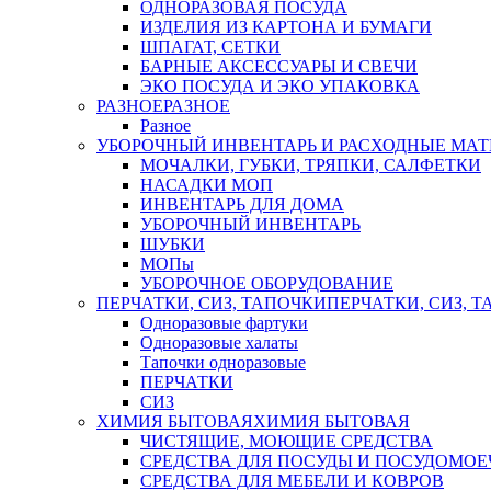
ОДНОРАЗОВАЯ ПОСУДА
ИЗДЕЛИЯ ИЗ КАРТОНА И БУМАГИ
ШПАГАТ, СЕТКИ
БАРНЫЕ АКСЕССУАРЫ И СВЕЧИ
ЭКО ПОСУДА И ЭКО УПАКОВКА
РАЗНОЕ
РАЗНОЕ
Разное
УБОРОЧНЫЙ ИНВЕНТАРЬ И РАСХОДНЫЕ МАТ
МОЧАЛКИ, ГУБКИ, ТРЯПКИ, САЛФЕТКИ
НАСАДКИ МОП
ИНВЕНТАРЬ ДЛЯ ДОМА
УБОРОЧНЫЙ ИНВЕНТАРЬ
ШУБКИ
МОПы
УБОРОЧНОЕ ОБОРУДОВАНИЕ
ПЕРЧАТКИ, СИЗ, ТАПОЧКИ
ПЕРЧАТКИ, СИЗ, 
Одноразовые фартуки
Одноразовые халаты
Тапочки одноразовые
ПЕРЧАТКИ
СИЗ
ХИМИЯ БЫТОВАЯ
ХИМИЯ БЫТОВАЯ
ЧИСТЯЩИЕ, МОЮЩИЕ СРЕДСТВА
СРЕДСТВА ДЛЯ ПОСУДЫ И ПОСУДОМО
СРЕДСТВА ДЛЯ МЕБЕЛИ И КОВРОВ