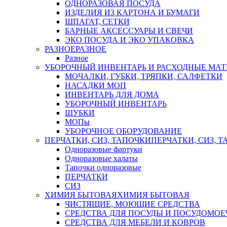
ОДНОРАЗОВАЯ ПОСУДА
ИЗДЕЛИЯ ИЗ КАРТОНА И БУМАГИ
ШПАГАТ, СЕТКИ
БАРНЫЕ АКСЕССУАРЫ И СВЕЧИ
ЭКО ПОСУДА И ЭКО УПАКОВКА
РАЗНОЕ
РАЗНОЕ
Разное
УБОРОЧНЫЙ ИНВЕНТАРЬ И РАСХОДНЫЕ МАТ
МОЧАЛКИ, ГУБКИ, ТРЯПКИ, САЛФЕТКИ
НАСАДКИ МОП
ИНВЕНТАРЬ ДЛЯ ДОМА
УБОРОЧНЫЙ ИНВЕНТАРЬ
ШУБКИ
МОПы
УБОРОЧНОЕ ОБОРУДОВАНИЕ
ПЕРЧАТКИ, СИЗ, ТАПОЧКИ
ПЕРЧАТКИ, СИЗ, 
Одноразовые фартуки
Одноразовые халаты
Тапочки одноразовые
ПЕРЧАТКИ
СИЗ
ХИМИЯ БЫТОВАЯ
ХИМИЯ БЫТОВАЯ
ЧИСТЯЩИЕ, МОЮЩИЕ СРЕДСТВА
СРЕДСТВА ДЛЯ ПОСУДЫ И ПОСУДОМО
СРЕДСТВА ДЛЯ МЕБЕЛИ И КОВРОВ