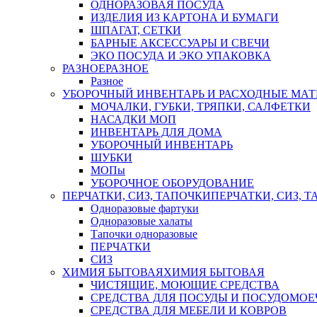
ОДНОРАЗОВАЯ ПОСУДА
ИЗДЕЛИЯ ИЗ КАРТОНА И БУМАГИ
ШПАГАТ, СЕТКИ
БАРНЫЕ АКСЕССУАРЫ И СВЕЧИ
ЭКО ПОСУДА И ЭКО УПАКОВКА
РАЗНОЕ
РАЗНОЕ
Разное
УБОРОЧНЫЙ ИНВЕНТАРЬ И РАСХОДНЫЕ МАТ
МОЧАЛКИ, ГУБКИ, ТРЯПКИ, САЛФЕТКИ
НАСАДКИ МОП
ИНВЕНТАРЬ ДЛЯ ДОМА
УБОРОЧНЫЙ ИНВЕНТАРЬ
ШУБКИ
МОПы
УБОРОЧНОЕ ОБОРУДОВАНИЕ
ПЕРЧАТКИ, СИЗ, ТАПОЧКИ
ПЕРЧАТКИ, СИЗ, 
Одноразовые фартуки
Одноразовые халаты
Тапочки одноразовые
ПЕРЧАТКИ
СИЗ
ХИМИЯ БЫТОВАЯ
ХИМИЯ БЫТОВАЯ
ЧИСТЯЩИЕ, МОЮЩИЕ СРЕДСТВА
СРЕДСТВА ДЛЯ ПОСУДЫ И ПОСУДОМО
СРЕДСТВА ДЛЯ МЕБЕЛИ И КОВРОВ