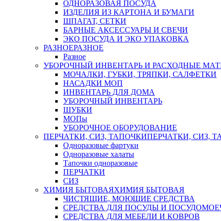
ОДНОРАЗОВАЯ ПОСУДА
ИЗДЕЛИЯ ИЗ КАРТОНА И БУМАГИ
ШПАГАТ, СЕТКИ
БАРНЫЕ АКСЕССУАРЫ И СВЕЧИ
ЭКО ПОСУДА И ЭКО УПАКОВКА
РАЗНОЕ
РАЗНОЕ
Разное
УБОРОЧНЫЙ ИНВЕНТАРЬ И РАСХОДНЫЕ МАТ
МОЧАЛКИ, ГУБКИ, ТРЯПКИ, САЛФЕТКИ
НАСАДКИ МОП
ИНВЕНТАРЬ ДЛЯ ДОМА
УБОРОЧНЫЙ ИНВЕНТАРЬ
ШУБКИ
МОПы
УБОРОЧНОЕ ОБОРУДОВАНИЕ
ПЕРЧАТКИ, СИЗ, ТАПОЧКИ
ПЕРЧАТКИ, СИЗ, 
Одноразовые фартуки
Одноразовые халаты
Тапочки одноразовые
ПЕРЧАТКИ
СИЗ
ХИМИЯ БЫТОВАЯ
ХИМИЯ БЫТОВАЯ
ЧИСТЯЩИЕ, МОЮЩИЕ СРЕДСТВА
СРЕДСТВА ДЛЯ ПОСУДЫ И ПОСУДОМО
СРЕДСТВА ДЛЯ МЕБЕЛИ И КОВРОВ