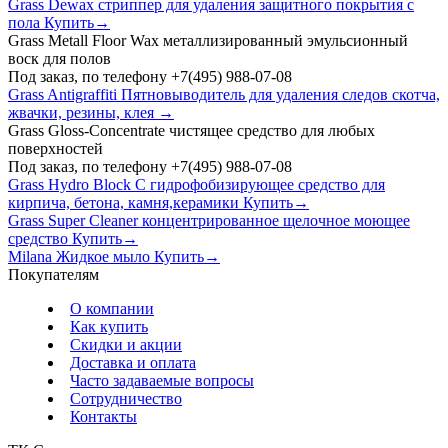
Grass Dewax стриппер для удаления защитного покрытия с
пола Купить→
Grass Metall Floor Wax металлизированный эмульсионный
воск для полов
Под заказ, по телефону +7(495) 988-07-08
Grass Antigraffiti Пятновыводитель для удаления следов скотча,
жвачки, резины, клея →
Grass Gloss-Concentrate чистящее средство для любых
поверхностей
Под заказ, по телефону +7(495) 988-07-08
Grass Hydro Block C гидрофобизирующее средство для
кирпича, бетона, камня,керамики Купить→
Grass Super Cleaner концентрированное щелочное моющее
средство Купить→
Milana Жидкое мыло Купить→
Покупателям
О компании
Как купить
Скидки и акции
Доставка и оплата
Часто задаваемые вопросы
Сотрудничество
Контакты