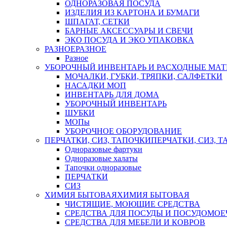
ОДНОРАЗОВАЯ ПОСУДА
ИЗДЕЛИЯ ИЗ КАРТОНА И БУМАГИ
ШПАГАТ, СЕТКИ
БАРНЫЕ АКСЕССУАРЫ И СВЕЧИ
ЭКО ПОСУДА И ЭКО УПАКОВКА
РАЗНОЕ
РАЗНОЕ
Разное
УБОРОЧНЫЙ ИНВЕНТАРЬ И РАСХОДНЫЕ МАТ
МОЧАЛКИ, ГУБКИ, ТРЯПКИ, САЛФЕТКИ
НАСАДКИ МОП
ИНВЕНТАРЬ ДЛЯ ДОМА
УБОРОЧНЫЙ ИНВЕНТАРЬ
ШУБКИ
МОПы
УБОРОЧНОЕ ОБОРУДОВАНИЕ
ПЕРЧАТКИ, СИЗ, ТАПОЧКИ
ПЕРЧАТКИ, СИЗ, 
Одноразовые фартуки
Одноразовые халаты
Тапочки одноразовые
ПЕРЧАТКИ
СИЗ
ХИМИЯ БЫТОВАЯ
ХИМИЯ БЫТОВАЯ
ЧИСТЯЩИЕ, МОЮЩИЕ СРЕДСТВА
СРЕДСТВА ДЛЯ ПОСУДЫ И ПОСУДОМО
СРЕДСТВА ДЛЯ МЕБЕЛИ И КОВРОВ