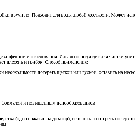
ки вручную. Подходит для воды любой жесткости. Может испол
зинфекции и отбелива­ния. Идеально подходит для чистки унитаз
ет плесень и грибок. Способ применения:
 необходимости потереть щеткой или губкой, оставить на неско
ой формулой и повышенным пенообразованием.
едства (одно нажатие на дозатор), вспенить и натереть поверхн
оды