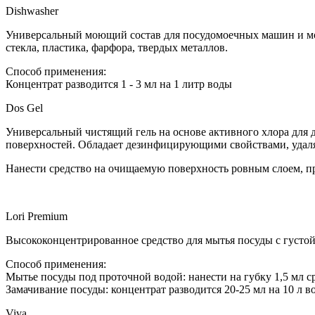
Dishwasher
Универсальный моющий состав для посудомоечных машин и мой
стекла, пластика, фарфора, твердых металлов.
Способ применения:
Концентрат разводится 1 - 3 мл на 1 литр воды
Dos Gel
Универсальный чистящий гель на основе активного хлора для де
поверхностей. Обладает дезинфициру­ющими свойствами, удаля
Нанести средство на очищаемую поверхность ровным слоем, при
Lori Premium
Высококонцентрированное средство для мытья посуды с густ
Способ применения:
Мытье посуды под проточной водой: нанести на губку 1,5 мл ср
Замачивание посуды: концентрат разводит­ся 20-25 мл на 10 л в
Viva