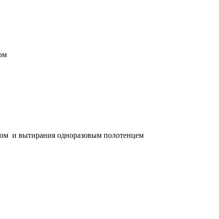
ылом
лом и вытирания одноразовым полотенцем