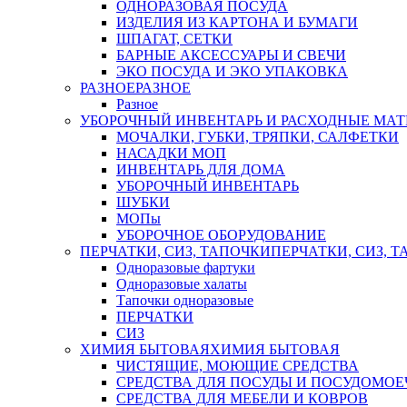
ОДНОРАЗОВАЯ ПОСУДА
ИЗДЕЛИЯ ИЗ КАРТОНА И БУМАГИ
ШПАГАТ, СЕТКИ
БАРНЫЕ АКСЕССУАРЫ И СВЕЧИ
ЭКО ПОСУДА И ЭКО УПАКОВКА
РАЗНОЕ
РАЗНОЕ
Разное
УБОРОЧНЫЙ ИНВЕНТАРЬ И РАСХОДНЫЕ МАТ
МОЧАЛКИ, ГУБКИ, ТРЯПКИ, САЛФЕТКИ
НАСАДКИ МОП
ИНВЕНТАРЬ ДЛЯ ДОМА
УБОРОЧНЫЙ ИНВЕНТАРЬ
ШУБКИ
МОПы
УБОРОЧНОЕ ОБОРУДОВАНИЕ
ПЕРЧАТКИ, СИЗ, ТАПОЧКИ
ПЕРЧАТКИ, СИЗ, 
Одноразовые фартуки
Одноразовые халаты
Тапочки одноразовые
ПЕРЧАТКИ
СИЗ
ХИМИЯ БЫТОВАЯ
ХИМИЯ БЫТОВАЯ
ЧИСТЯЩИЕ, МОЮЩИЕ СРЕДСТВА
СРЕДСТВА ДЛЯ ПОСУДЫ И ПОСУДОМО
СРЕДСТВА ДЛЯ МЕБЕЛИ И КОВРОВ