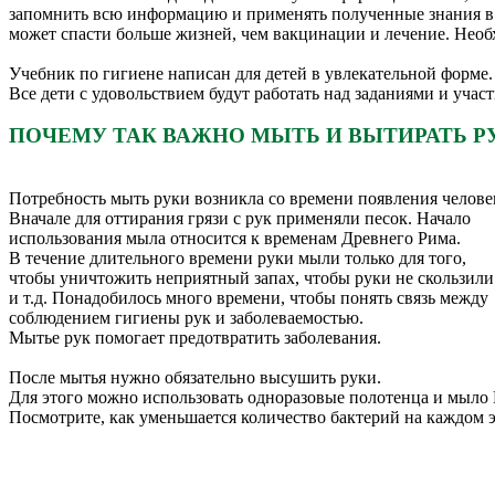
запомнить всю информацию и применять полученные знания в 
может спасти больше жизней, чем вакцинации и лечение. Необ
Учебник по гигиене написан для детей в увлекательной форме.
Все дети с удовольствием будут работать над заданиями и уча
ПОЧЕМУ ТАК ВАЖНО МЫТЬ И ВЫТИРАТЬ Р
Потребность мыть руки возникла со времени появления челове
Вначале для оттирания грязи с рук применяли песок. Начало
использования мыла относится к временам Древнего Рима.
В течение длительного времени руки мыли только для того,
чтобы уничтожить неприятный запах, чтобы руки не скользили
и т.д. Понадобилось много времени, чтобы понять связь между
соблюдением гигиены рук и заболеваемостью.
Мытье рук помогает предотвратить заболевания.
После мытья нужно обязательно высушить руки.
Для этого можно использовать одноразовые полотенца и мыло K
Посмотрите, как уменьшается количество бактерий на каждом э