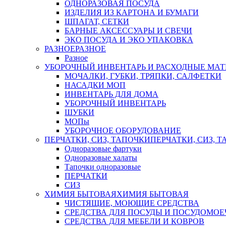
ОДНОРАЗОВАЯ ПОСУДА
ИЗДЕЛИЯ ИЗ КАРТОНА И БУМАГИ
ШПАГАТ, СЕТКИ
БАРНЫЕ АКСЕССУАРЫ И СВЕЧИ
ЭКО ПОСУДА И ЭКО УПАКОВКА
РАЗНОЕ
РАЗНОЕ
Разное
УБОРОЧНЫЙ ИНВЕНТАРЬ И РАСХОДНЫЕ МАТ
МОЧАЛКИ, ГУБКИ, ТРЯПКИ, САЛФЕТКИ
НАСАДКИ МОП
ИНВЕНТАРЬ ДЛЯ ДОМА
УБОРОЧНЫЙ ИНВЕНТАРЬ
ШУБКИ
МОПы
УБОРОЧНОЕ ОБОРУДОВАНИЕ
ПЕРЧАТКИ, СИЗ, ТАПОЧКИ
ПЕРЧАТКИ, СИЗ, 
Одноразовые фартуки
Одноразовые халаты
Тапочки одноразовые
ПЕРЧАТКИ
СИЗ
ХИМИЯ БЫТОВАЯ
ХИМИЯ БЫТОВАЯ
ЧИСТЯЩИЕ, МОЮЩИЕ СРЕДСТВА
СРЕДСТВА ДЛЯ ПОСУДЫ И ПОСУДОМО
СРЕДСТВА ДЛЯ МЕБЕЛИ И КОВРОВ