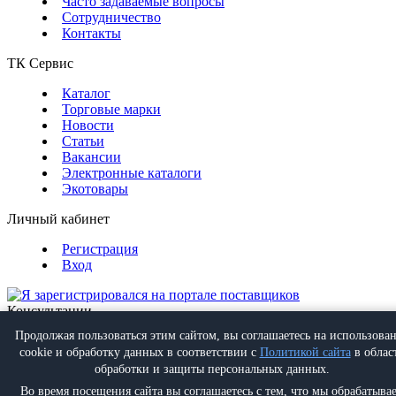
Часто задаваемые вопросы
Сотрудничество
Контакты
ТК Сервис
Каталог
Торговые марки
Новости
Статьи
Вакансии
Электронные каталоги
Экотовары
Личный кабинет
Регистрация
Вход
Консультации
Обратная связь
Продолжая пользоваться этим сайтом, вы соглашаетесь на использова
Позвонить
+7 (495) 988-07-08
cookie и обработку данных в соответствии с
Политикой сайта
в облас
Написать
info@proff-comfort.ru
обработки и защиты персональных данных.
Во время посещения сайта вы соглашаетесь с тем, что мы обрабатыва