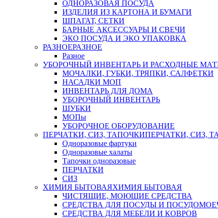
ОДНОРАЗОВАЯ ПОСУДА
ИЗДЕЛИЯ ИЗ КАРТОНА И БУМАГИ
ШПАГАТ, СЕТКИ
БАРНЫЕ АКСЕССУАРЫ И СВЕЧИ
ЭКО ПОСУДА И ЭКО УПАКОВКА
РАЗНОЕ
РАЗНОЕ
Разное
УБОРОЧНЫЙ ИНВЕНТАРЬ И РАСХОДНЫЕ МАТ
МОЧАЛКИ, ГУБКИ, ТРЯПКИ, САЛФЕТКИ
НАСАДКИ МОП
ИНВЕНТАРЬ ДЛЯ ДОМА
УБОРОЧНЫЙ ИНВЕНТАРЬ
ШУБКИ
МОПы
УБОРОЧНОЕ ОБОРУДОВАНИЕ
ПЕРЧАТКИ, СИЗ, ТАПОЧКИ
ПЕРЧАТКИ, СИЗ, 
Одноразовые фартуки
Одноразовые халаты
Тапочки одноразовые
ПЕРЧАТКИ
СИЗ
ХИМИЯ БЫТОВАЯ
ХИМИЯ БЫТОВАЯ
ЧИСТЯЩИЕ, МОЮЩИЕ СРЕДСТВА
СРЕДСТВА ДЛЯ ПОСУДЫ И ПОСУДОМО
СРЕДСТВА ДЛЯ МЕБЕЛИ И КОВРОВ