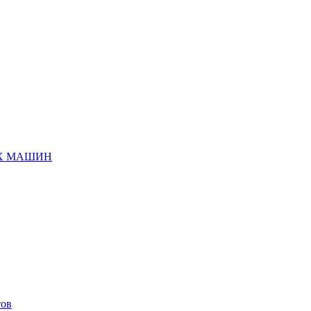
ЫХ МАШИН
тов