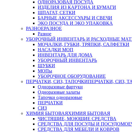
ОДНОРАЗОВАЯ ПОСУДА
ИЗДЕЛИЯ ИЗ КАРТОНА И БУМАГИ
ШПАГАТ, СЕТКИ
БАРНЫЕ АКСЕССУАРЫ И СВЕЧИ
ЭКО ПОСУДА И ЭКО УПАКОВКА
РАЗНОЕ
РАЗНОЕ
Разное
УБОРОЧНЫЙ ИНВЕНТАРЬ И РАСХОДНЫЕ МАТ
МОЧАЛКИ, ГУБКИ, ТРЯПКИ, САЛФЕТКИ
НАСАДКИ МОП
ИНВЕНТАРЬ ДЛЯ ДОМА
УБОРОЧНЫЙ ИНВЕНТАРЬ
ШУБКИ
МОПы
УБОРОЧНОЕ ОБОРУДОВАНИЕ
ПЕРЧАТКИ, СИЗ, ТАПОЧКИ
ПЕРЧАТКИ, СИЗ, 
Одноразовые фартуки
Одноразовые халаты
Тапочки одноразовые
ПЕРЧАТКИ
СИЗ
ХИМИЯ БЫТОВАЯ
ХИМИЯ БЫТОВАЯ
ЧИСТЯЩИЕ, МОЮЩИЕ СРЕДСТВА
СРЕДСТВА ДЛЯ ПОСУДЫ И ПОСУДОМО
СРЕДСТВА ДЛЯ МЕБЕЛИ И КОВРОВ