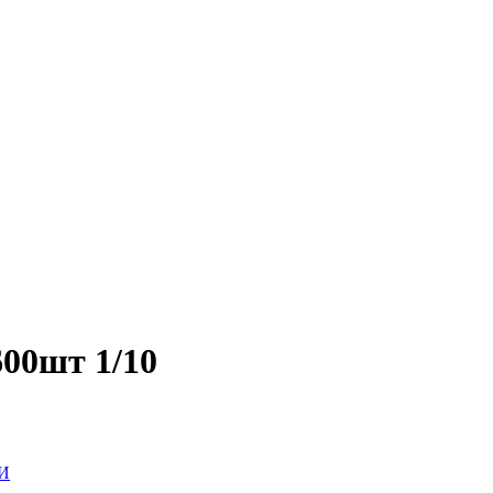
00шт 1/10
И