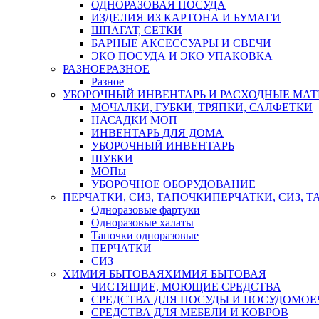
ОДНОРАЗОВАЯ ПОСУДА
ИЗДЕЛИЯ ИЗ КАРТОНА И БУМАГИ
ШПАГАТ, СЕТКИ
БАРНЫЕ АКСЕССУАРЫ И СВЕЧИ
ЭКО ПОСУДА И ЭКО УПАКОВКА
РАЗНОЕ
РАЗНОЕ
Разное
УБОРОЧНЫЙ ИНВЕНТАРЬ И РАСХОДНЫЕ МАТ
МОЧАЛКИ, ГУБКИ, ТРЯПКИ, САЛФЕТКИ
НАСАДКИ МОП
ИНВЕНТАРЬ ДЛЯ ДОМА
УБОРОЧНЫЙ ИНВЕНТАРЬ
ШУБКИ
МОПы
УБОРОЧНОЕ ОБОРУДОВАНИЕ
ПЕРЧАТКИ, СИЗ, ТАПОЧКИ
ПЕРЧАТКИ, СИЗ, 
Одноразовые фартуки
Одноразовые халаты
Тапочки одноразовые
ПЕРЧАТКИ
СИЗ
ХИМИЯ БЫТОВАЯ
ХИМИЯ БЫТОВАЯ
ЧИСТЯЩИЕ, МОЮЩИЕ СРЕДСТВА
СРЕДСТВА ДЛЯ ПОСУДЫ И ПОСУДОМО
СРЕДСТВА ДЛЯ МЕБЕЛИ И КОВРОВ