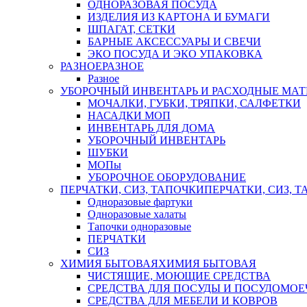
ОДНОРАЗОВАЯ ПОСУДА
ИЗДЕЛИЯ ИЗ КАРТОНА И БУМАГИ
ШПАГАТ, СЕТКИ
БАРНЫЕ АКСЕССУАРЫ И СВЕЧИ
ЭКО ПОСУДА И ЭКО УПАКОВКА
РАЗНОЕ
РАЗНОЕ
Разное
УБОРОЧНЫЙ ИНВЕНТАРЬ И РАСХОДНЫЕ МАТ
МОЧАЛКИ, ГУБКИ, ТРЯПКИ, САЛФЕТКИ
НАСАДКИ МОП
ИНВЕНТАРЬ ДЛЯ ДОМА
УБОРОЧНЫЙ ИНВЕНТАРЬ
ШУБКИ
МОПы
УБОРОЧНОЕ ОБОРУДОВАНИЕ
ПЕРЧАТКИ, СИЗ, ТАПОЧКИ
ПЕРЧАТКИ, СИЗ, 
Одноразовые фартуки
Одноразовые халаты
Тапочки одноразовые
ПЕРЧАТКИ
СИЗ
ХИМИЯ БЫТОВАЯ
ХИМИЯ БЫТОВАЯ
ЧИСТЯЩИЕ, МОЮЩИЕ СРЕДСТВА
СРЕДСТВА ДЛЯ ПОСУДЫ И ПОСУДОМО
СРЕДСТВА ДЛЯ МЕБЕЛИ И КОВРОВ