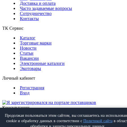
Доставка и оплата
Часто задаваемые вопросы
Сотрудничество
Контакты
ТК Сервис
Каталог
Торговые марки
Новости
Статьи
Вакансии
Электронные каталоги
Экотовары
Личный кабинет
Регистрация
Вход
Консультации
Обратная связь
Продолжая пользоваться этим сайтом, вы соглашаетесь на использова
Позвонить
+7 (495) 988-07-08
cookie и обработку данных в соответствии с
Политикой сайта
в облас
Написать
info@proff-comfort.ru
обработки и защиты персональных данных.