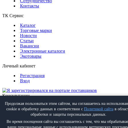
Сотрудничество
Контакты
ТК Сервис
Каталог
Торговые марки
Новости
Статьи
Вакансии
Электронные каталоги
Экотовары
Личный кабинет
Регистрация
Вход
Консультации
Обратная связь
Продолжая пользоваться этим сайтом, вы соглашаетесь на использова
Позвонить
+7 (495) 988-07-08
cookie и обработку данных в соответствии с
Политикой сайта
в облас
Написать
info@proff-comfort.ru
обработки и защиты персональных данных.
Во время посещения сайта вы соглашаетесь с тем, что мы обрабатыва
ваши персональные данные с использованием метрических программ