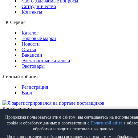
Часто задаваемые вопросы
Сотрудничество
Контакты
ТК Сервис
Каталог
Торговые марки
Новости
Статьи
Вакансии
Электронные каталоги
Экотовары
Личный кабинет
Регистрация
Вход
Консультации
Обратная связь
Продолжая пользоваться этим сайтом, вы соглашаетесь на использова
Позвонить
+7 (495) 988-07-08
cookie и обработку данных в соответствии с
Политикой сайта
в облас
Написать
info@proff-comfort.ru
обработки и защиты персональных данных.
Во время посещения сайта вы соглашаетесь с тем, что мы обрабатыва