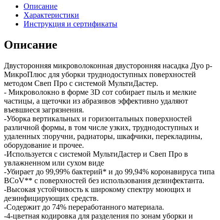
Описание
Характеристики
Инструкция и сертификаты
Описание
Двусторонняя микроволоконная двусторонняя насадка Дуо р-
МикроПлюс для уборки труднодоступных поверхностей
методом Свеп Про с системой МультиДастер.
- Микроволокно в форме 3D сот собирает пыль и мелкие
частицы, а щеточки из абразивов эффективно удаляют
въевшиеся загрязнения.
-Уборка вертикальных и горизонтальных поверхностей
различной формы, в том числе узких, труднодоступных и
удаленных :поручни, радиаторы, шкафчики, перекладины,
оборудование и прочее.
-Используется с системой МультиДастер и Свеп Про в
увлажненном или сухом виде
-Убирает до 99,99% бактерий* и до 99,94% коронавируса типа
BCoV** с поверхностей без использования дезинфектанта.
-Высокая устойчивость к широкому спектру моющих и
дезинфицирующих средств.
-Содержит до 74% переработанного материала.
-4-цветная кодировка для разделения по зонам уборки и