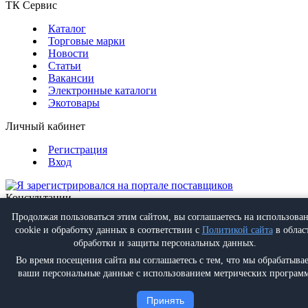
ТК Сервис
Каталог
Торговые марки
Новости
Статьи
Вакансии
Электронные каталоги
Экотовары
Личный кабинет
Регистрация
Вход
Консультации
Обратная связь
Продолжая пользоваться этим сайтом, вы соглашаетесь на использова
Позвонить
+7 (495) 988-07-08
cookie и обработку данных в соответствии с
Политикой сайта
в облас
Написать
info@proff-comfort.ru
обработки и защиты персональных данных.
Во время посещения сайта вы соглашаетесь с тем, что мы обрабатыва
ваши персональные данные с использованием метрических программ
Политика конфиденциальности
Принять