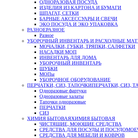
ОДНОРАЗОВАЯ ПОСУДА
ИЗДЕЛИЯ ИЗ КАРТОНА И БУМАГИ
ШПАГАТ, СЕТКИ
БАРНЫЕ АКСЕССУАРЫ И СВЕЧИ
ЭКО ПОСУДА И ЭКО УПАКОВКА
РАЗНОЕ
РАЗНОЕ
Разное
УБОРОЧНЫЙ ИНВЕНТАРЬ И РАСХОДНЫЕ МАТ
МОЧАЛКИ, ГУБКИ, ТРЯПКИ, САЛФЕТКИ
НАСАДКИ МОП
ИНВЕНТАРЬ ДЛЯ ДОМА
УБОРОЧНЫЙ ИНВЕНТАРЬ
ШУБКИ
МОПы
УБОРОЧНОЕ ОБОРУДОВАНИЕ
ПЕРЧАТКИ, СИЗ, ТАПОЧКИ
ПЕРЧАТКИ, СИЗ, 
Одноразовые фартуки
Одноразовые халаты
Тапочки одноразовые
ПЕРЧАТКИ
СИЗ
ХИМИЯ БЫТОВАЯ
ХИМИЯ БЫТОВАЯ
ЧИСТЯЩИЕ, МОЮЩИЕ СРЕДСТВА
СРЕДСТВА ДЛЯ ПОСУДЫ И ПОСУДОМО
СРЕДСТВА ДЛЯ МЕБЕЛИ И КОВРОВ