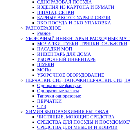
ОДНОРАЗОВАЯ ПОСУДА
ИЗДЕЛИЯ ИЗ КАРТОНА И БУМАГИ
ШПАГАТ, СЕТКИ
БАРНЫЕ АКСЕССУАРЫ И СВЕЧИ
ЭКО ПОСУДА И ЭКО УПАКОВКА
РАЗНОЕ
РАЗНОЕ
Разное
УБОРОЧНЫЙ ИНВЕНТАРЬ И РАСХОДНЫЕ МАТ
МОЧАЛКИ, ГУБКИ, ТРЯПКИ, САЛФЕТКИ
НАСАДКИ МОП
ИНВЕНТАРЬ ДЛЯ ДОМА
УБОРОЧНЫЙ ИНВЕНТАРЬ
ШУБКИ
МОПы
УБОРОЧНОЕ ОБОРУДОВАНИЕ
ПЕРЧАТКИ, СИЗ, ТАПОЧКИ
ПЕРЧАТКИ, СИЗ, 
Одноразовые фартуки
Одноразовые халаты
Тапочки одноразовые
ПЕРЧАТКИ
СИЗ
ХИМИЯ БЫТОВАЯ
ХИМИЯ БЫТОВАЯ
ЧИСТЯЩИЕ, МОЮЩИЕ СРЕДСТВА
СРЕДСТВА ДЛЯ ПОСУДЫ И ПОСУДОМО
СРЕДСТВА ДЛЯ МЕБЕЛИ И КОВРОВ