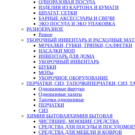
ОДНОРАЗОВАЯ ПОСУДА
ИЗДЕЛИЯ ИЗ КАРТОНА И БУМАГИ
ШПАГАТ, СЕТКИ
БАРНЫЕ АКСЕССУАРЫ И СВЕЧИ
ЭКО ПОСУДА И ЭКО УПАКОВКА
РАЗНОЕ
РАЗНОЕ
Разное
УБОРОЧНЫЙ ИНВЕНТАРЬ И РАСХОДНЫЕ МАТ
МОЧАЛКИ, ГУБКИ, ТРЯПКИ, САЛФЕТКИ
НАСАДКИ МОП
ИНВЕНТАРЬ ДЛЯ ДОМА
УБОРОЧНЫЙ ИНВЕНТАРЬ
ШУБКИ
МОПы
УБОРОЧНОЕ ОБОРУДОВАНИЕ
ПЕРЧАТКИ, СИЗ, ТАПОЧКИ
ПЕРЧАТКИ, СИЗ, 
Одноразовые фартуки
Одноразовые халаты
Тапочки одноразовые
ПЕРЧАТКИ
СИЗ
ХИМИЯ БЫТОВАЯ
ХИМИЯ БЫТОВАЯ
ЧИСТЯЩИЕ, МОЮЩИЕ СРЕДСТВА
СРЕДСТВА ДЛЯ ПОСУДЫ И ПОСУДОМО
СРЕДСТВА ДЛЯ МЕБЕЛИ И КОВРОВ