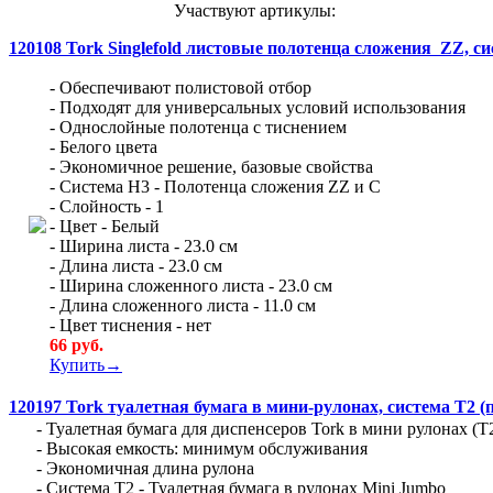
Участвуют артикулы:
120108
Tork Singlefold листовые полотенца сложения ZZ, с
- Обеспечивают полистовой отбор
- Подходят для универсальных условий использования
- Однослойные полотенца с тиснением
- Белого цвета
- Экономичное решение, базовые свойства
- Система H3 - Полотенца сложения ZZ и С
- Слойность - 1
- Цвет - Белый
- Ширина листа - 23.0 см
- Длина листа - 23.0 см
- Ширина сложенного листа - 23.0 см
- Длина сложенного листа - 11.0 см
- Цвет тиснения - нет
66 руб.
Купить→
120197
Tork туалетная бумага в мини-рулонах, система Т2 (
- Туалетная бумага для диспенсеров Tork в мини рулонах (
- Высокая емкость: минимум обслуживания
- Экономичная длина рулона
- Система Т2 - Туалетная бумага в рулонах Mini Jumbo