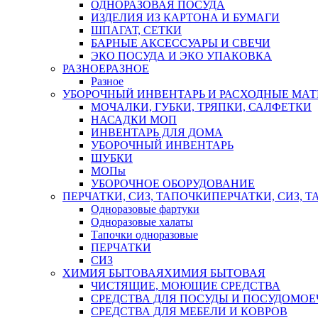
ОДНОРАЗОВАЯ ПОСУДА
ИЗДЕЛИЯ ИЗ КАРТОНА И БУМАГИ
ШПАГАТ, СЕТКИ
БАРНЫЕ АКСЕССУАРЫ И СВЕЧИ
ЭКО ПОСУДА И ЭКО УПАКОВКА
РАЗНОЕ
РАЗНОЕ
Разное
УБОРОЧНЫЙ ИНВЕНТАРЬ И РАСХОДНЫЕ МАТ
МОЧАЛКИ, ГУБКИ, ТРЯПКИ, САЛФЕТКИ
НАСАДКИ МОП
ИНВЕНТАРЬ ДЛЯ ДОМА
УБОРОЧНЫЙ ИНВЕНТАРЬ
ШУБКИ
МОПы
УБОРОЧНОЕ ОБОРУДОВАНИЕ
ПЕРЧАТКИ, СИЗ, ТАПОЧКИ
ПЕРЧАТКИ, СИЗ, 
Одноразовые фартуки
Одноразовые халаты
Тапочки одноразовые
ПЕРЧАТКИ
СИЗ
ХИМИЯ БЫТОВАЯ
ХИМИЯ БЫТОВАЯ
ЧИСТЯЩИЕ, МОЮЩИЕ СРЕДСТВА
СРЕДСТВА ДЛЯ ПОСУДЫ И ПОСУДОМО
СРЕДСТВА ДЛЯ МЕБЕЛИ И КОВРОВ