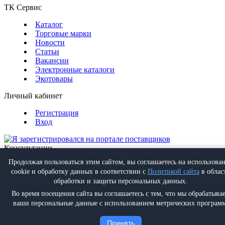
ТК Сервис
Каталог
Торговые марки
Новости
Статьи
Вакансии
Электронные каталоги
Экотовары
Личный кабинет
Регистрация
Вход
Консультации
Обратная связь
Продолжая пользоваться этим сайтом, вы соглашаетесь на использова
Позвонить
+7 (495) 988-07-08
cookie и обработку данных в соответствии с
Политикой сайта
в облас
Написать
info@proff-comfort.ru
обработки и защиты персональных данных.
Во время посещения сайта вы соглашаетесь с тем, что мы обрабатыва
ваши персональные данные с использованием метрических программ
Политика конфиденциальности
Принять