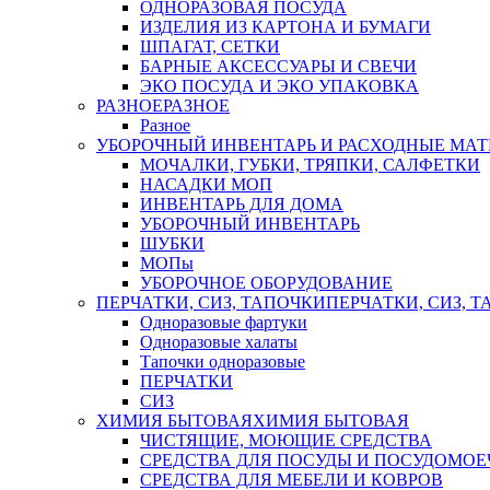
ОДНОРАЗОВАЯ ПОСУДА
ИЗДЕЛИЯ ИЗ КАРТОНА И БУМАГИ
ШПАГАТ, СЕТКИ
БАРНЫЕ АКСЕССУАРЫ И СВЕЧИ
ЭКО ПОСУДА И ЭКО УПАКОВКА
РАЗНОЕ
РАЗНОЕ
Разное
УБОРОЧНЫЙ ИНВЕНТАРЬ И РАСХОДНЫЕ МАТ
МОЧАЛКИ, ГУБКИ, ТРЯПКИ, САЛФЕТКИ
НАСАДКИ МОП
ИНВЕНТАРЬ ДЛЯ ДОМА
УБОРОЧНЫЙ ИНВЕНТАРЬ
ШУБКИ
МОПы
УБОРОЧНОЕ ОБОРУДОВАНИЕ
ПЕРЧАТКИ, СИЗ, ТАПОЧКИ
ПЕРЧАТКИ, СИЗ, 
Одноразовые фартуки
Одноразовые халаты
Тапочки одноразовые
ПЕРЧАТКИ
СИЗ
ХИМИЯ БЫТОВАЯ
ХИМИЯ БЫТОВАЯ
ЧИСТЯЩИЕ, МОЮЩИЕ СРЕДСТВА
СРЕДСТВА ДЛЯ ПОСУДЫ И ПОСУДОМО
СРЕДСТВА ДЛЯ МЕБЕЛИ И КОВРОВ