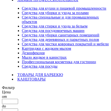
Средства для кухни и пищевой промышленности
Средства для уборки и ухода за полами
Средства специальные и для промышленных
объектов
Средства для стирки и ухода за бельем
Средства для посудомоечных машин
Средства для уборки санитарных помещений
Средства для деревянных и паркетных полов
Средства для чистки ковровых покрытий и мебели
Картриджи с жидким мылом
Дезинфекция
Мыло жидкое в канистрах
Профессиональная косметика для гостиниц
Средства для посуды
ТОВАРЫ ДЛЯ БАРБЕКЮ
КАНЦТОВАРЫ
Фильтр
Цена
от
до