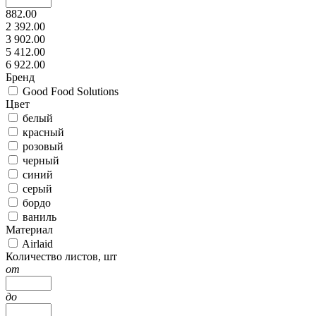
882.00
2 392.00
3 902.00
5 412.00
6 922.00
Бренд
Good Food Solutions
Цвет
белый
красный
розовый
черный
синий
серый
бордо
ваниль
Материал
Airlaid
Количество листов, шт
от
до